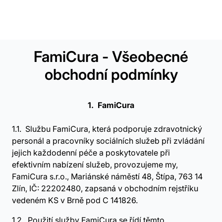
FamiCura - Všeobecné
obchodní podmínky
1.
FamiCura
1.1.
Službu FamiCura, která podporuje zdravotnický
personál a pracovníky sociálních služeb při zvládání
jejich každodenní péče a poskytovatele při
efektivním nabízení služeb, provozujeme my,
FamiCura s.r.o., Mariánské náměstí 48, Štípa, 763 14
Zlín, IČ: 22202480, zapsaná v obchodním rejstříku
vedeném KS v Brně pod C 141826.
1.2.
Použití služby FamiCura se řídí těmto